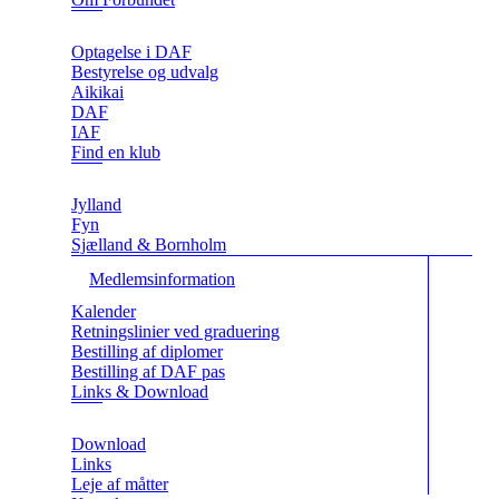
Optagelse i DAF
Bestyrelse og udvalg
Aikikai
DAF
IAF
Find en klub
Jylland
Fyn
Sjælland & Bornholm
Medlemsinformation
Kalender
Retningslinier ved graduering
Bestilling af diplomer
Bestilling af DAF pas
Links & Download
Download
Links
Leje af måtter