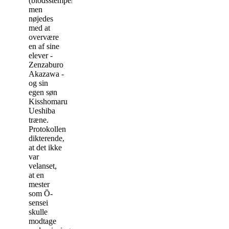
(blodsstempel),
men
nøjedes
med at
overvære
en af sine
elever -
Zenzaburo
Akazawa -
og sin
egen søn
Kisshomaru
Ueshiba
træne.
Protokollen
dikterende,
at det ikke
var
velanset,
at en
mester
som Ō-
sensei
skulle
modtage