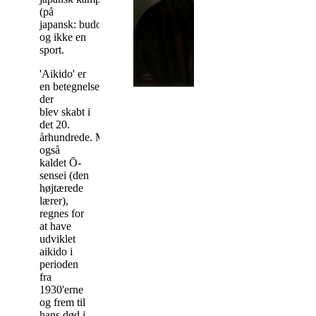
(på
japansk:
budo
)
,
og ikke en
sport.
'A
ikido' er
en
betegnelse,
der
blev
skabt
i
det 20.
århundrede.
Morihei
Ueshiba
,
også
kaldet
Ō
-
sensei
(
den
højtærede
l
ærer
),
regnes for
at have
udviklet
aikido i
perioden
fra
1930'erne
og frem til
hans død i