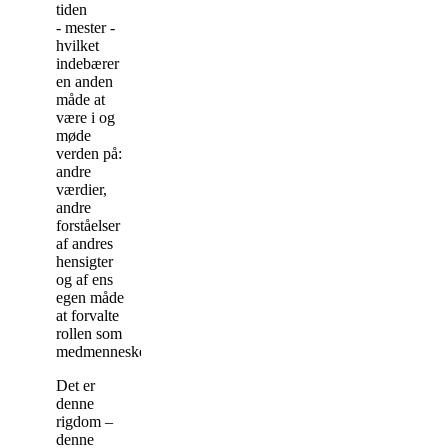
tiden
-
mester -
hvilket
indebærer
en anden
måde at
være i og
møde
verden på:
andre
værdier,
andre
forståelser
af andres
hensigter
og af ens
egen måde
at forvalte
rollen som
medmenneske.
Det er
denne
rigdom –
denne