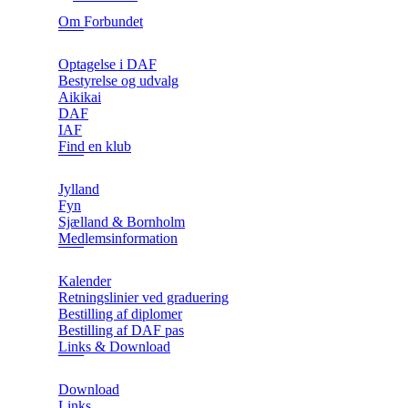
Om Forbundet
Optagelse i DAF
Bestyrelse og udvalg
Aikikai
DAF
IAF
Find en klub
Jylland
Fyn
Sjælland & Bornholm
Medlemsinformation
Kalender
Retningslinier ved graduering
Bestilling af diplomer
Bestilling af DAF pas
Links & Download
Download
Links