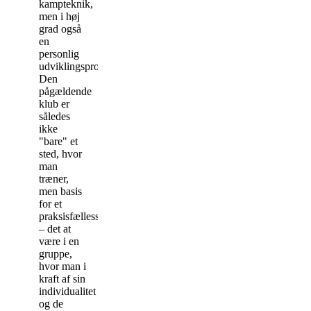
kampteknik,
men i høj
grad også
en
personlig
udviklingsproces.
Den
pågældende
klub er
således
ikke
"bare" et
sted, hvor
man
træner,
men basis
for et
praksisfællesskab
– det at
være i en
gruppe,
hvor man i
kraft af sin
individual
itet
og de