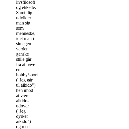
livsfilosofi
og etikette.
Samtidig
udvikler
man sig
som
menneske,
idet man i
sin egen
verden
ganske
stille går
fra at have
en
hobby/sport
("Jeg går
til aikido")
hen imod
at være
aikido-
udøver
("Jeg
dyrker
aikido")
og med