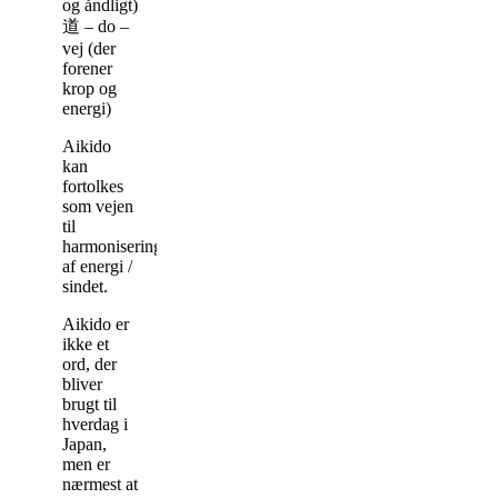
og
åndligt
)
道
– do –
vej
(der
forener
krop og
energi)
Aikido
kan
fortolkes
som vejen
til
harmonisering
af energi /
sindet.
Aikido er
ikke et
ord, der
bliver
brugt til
hverdag i
Japan,
men er
nærmest at