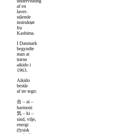
undervisning
af en
laver-
stående
instruktør
fra
Kashima.
I Danmark
begyndte
man at
træne
aikido i
1963.
Aikido
består
af
tre tegn:
合
–
ai
–
h
armoni
気
–
ki
–
sind, vilje,
energi
(fysisk