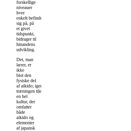
forskellige
niveauer
hver
enkelt
befinder
sig
på
,
på
et givet
tidspunkt,
bidrager til
hinandens
udvikling.
Det, man
lærer, er
ikke
blot
den
fysiske del
af
aik
ido;
igennem
træningen
tilegner
man
sig
en hel
kultur, der
omfatter
både
aikido og
elementer
af japansk