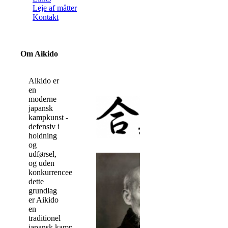
Leje af måtter
Kontakt
Om Aikido
Aikido er
en
moderne
japansk
kampkunst
-
defensiv i
holdning
og
udførsel,
og uden
konkurrenceelementer.
På
dette
grundlag
er Aikido
en
traditionel
japansk
kampkunst