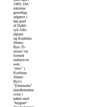
1969. Det
tekniske
grundlag
udgøres i
høj grad
af
Daitō-
ryū
Aiki-
jūjutsu
og Kashima
Shinto
Ryu.
Ō-
sensei var
formelt
indskrevet
som
"elev" i
Kashima
Shinto
Ryu's
"Eimeiroku"
(medlemsliste),
oven i
købet med
"keppan"