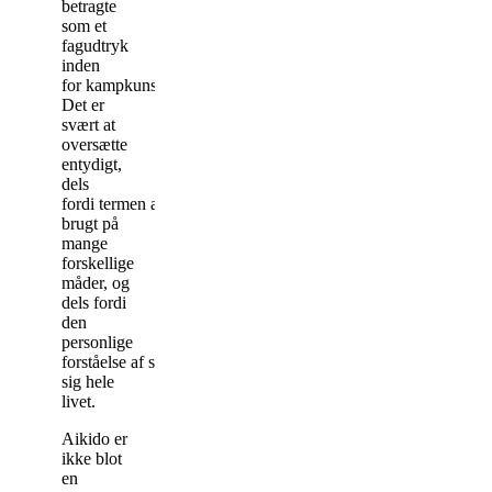
betragte
som
et
fagudtryk
inden
for
kampkunst
.
Det er
svært at
oversætte
entydigt,
dels
fordi
termen
aiki
bliver
brugt på
mange
forskellige
måder, og
dels fordi
den
personlige
forståelse
af
selve
konceptet
aiki
udvikler
sig hele
livet.
Aikido er
ikke blot
en