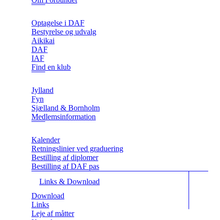
Optagelse i DAF
Bestyrelse og udvalg
Aikikai
DAF
IAF
Find en klub
Jylland
Fyn
Sjælland & Bornholm
Medlemsinformation
Kalender
Retningslinier ved graduering
Bestilling af diplomer
Bestilling af DAF pas
Links & Download
Download
Links
Leje af måtter