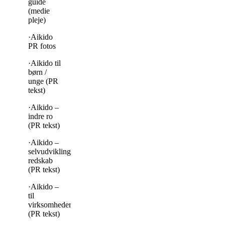
guide
(medie
pleje)
·Aikido
PR fotos
·Aikido til
børn /
unge (PR
tekst)
·Aikido –
indre ro
(PR tekst)
·Aikido –
selvudviklings
redskab
(PR tekst)
·Aikido –
til
virksomheder
(PR tekst)